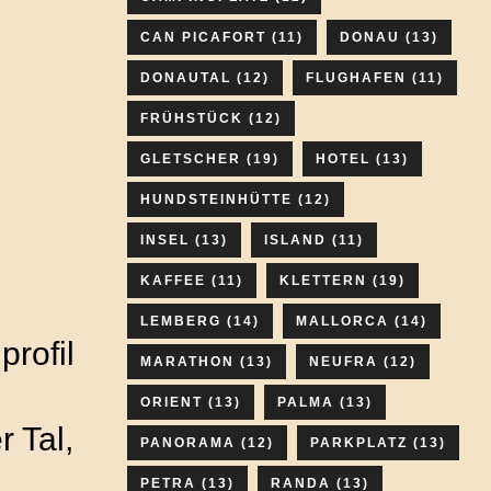
CAN PICAFORT
(11)
DONAU
(13)
DONAUTAL
(12)
FLUGHAFEN
(11)
FRÜHSTÜCK
(12)
GLETSCHER
(19)
HOTEL
(13)
HUNDSTEINHÜTTE
(12)
INSEL
(13)
ISLAND
(11)
KAFFEE
(11)
KLETTERN
(19)
LEMBERG
(14)
MALLORCA
(14)
rofil
MARATHON
(13)
NEUFRA
(12)
ORIENT
(13)
PALMA
(13)
 Tal,
PANORAMA
(12)
PARKPLATZ
(13)
PETRA
(13)
RANDA
(13)