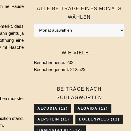
ch ne Pause
ALLE BEITRÄGE EINES MONATS
WÄHLEN
emerkt, dass
Alle
ann gehts ja
Beiträge
offnung eine
eines
0 ml Flasche
Monats
WIE VIELE ....
wählen
Besucher heute:
232
Besucher gesamt:
212.529
BEITRÄGE NACH
SCHLAGWORTEN
chen musste.
ALCUDIA
(12)
ALGAIDA
(12)
dition stand.
ALPSTEIN
(11)
BOLLENWEES
(12)
hm.
CAMPINGPLATZ
(12)