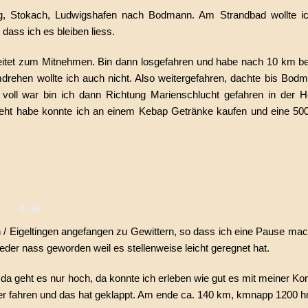
g, Stokach, Ludwigshafen nach Bodmann. Am Strandbad wollte i
dass ich es bleiben liess.
reitet zum Mitnehmen. Bin dann losgefahren und habe nach 10 km b
rehen wollte ich auch nicht. Also weitergefahren, dachte bis Bodm
voll war bin ich dann Richtung Marienschlucht gefahren in der H
dreht habe konnte ich an einem Kebap Getränke kaufen und eine 50
/ Eigeltingen angefangen zu Gewittern, so dass ich eine Pause ma
eder nass geworden weil es stellenweise leicht geregnet hat.
a geht es nur hoch, da konnte ich erleben wie gut es mit meiner Kon
er fahren und das hat geklappt. Am ende ca. 140 km, kmnapp 1200 