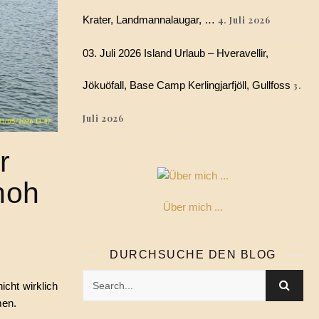
Krater, Landmannalaugar, …
4. Juli 2026
03. Juli 2026 Island Urlaub – Hveravellir,
Jökuöfall, Base Camp Kerlingjarfjöll, Gullfoss
3.
Juli 2026
r
hoh
Über mich ...
DURCHSUCHE DEN BLOG
cht wirklich
men.