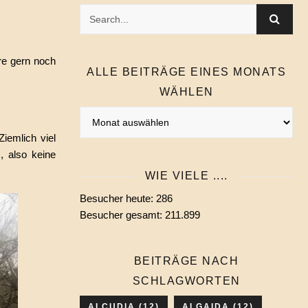
re gern noch
ALLE BEITRÄGE EINES MONATS
WÄHLEN
Alle
Beiträge
iemlich viel
eines
, also keine
Monats
WIE VIELE ....
wählen
Besucher heute:
286
Besucher gesamt:
211.899
BEITRÄGE NACH
SCHLAGWORTEN
ALCUDIA
(12)
ALGAIDA
(12)