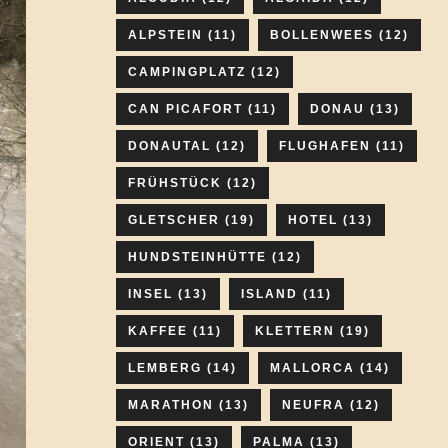
ALPSTEIN
(11)
BOLLENWEES
(12)
CAMPINGPLATZ
(12)
CAN PICAFORT
(11)
DONAU
(13)
DONAUTAL
(12)
FLUGHAFEN
(11)
FRÜHSTÜCK
(12)
GLETSCHER
(19)
HOTEL
(13)
HUNDSTEINHÜTTE
(12)
INSEL
(13)
ISLAND
(11)
KAFFEE
(11)
KLETTERN
(19)
LEMBERG
(14)
MALLORCA
(14)
MARATHON
(13)
NEUFRA
(12)
ORIENT
(13)
PALMA
(13)