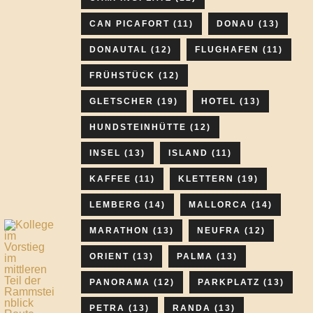
CAN PICAFORT
(11)
DONAU
(13)
DONAUTAL
(12)
FLUGHAFEN
(11)
FRÜHSTÜCK
(12)
GLETSCHER
(19)
HOTEL
(13)
HUNDSTEINHÜTTE
(12)
INSEL
(13)
ISLAND
(11)
KAFFEE
(11)
KLETTERN
(19)
LEMBERG
(14)
MALLORCA
(14)
MARATHON
(13)
NEUFRA
(12)
ORIENT
(13)
PALMA
(13)
PANORAMA
(12)
PARKPLATZ
(13)
PETRA
(13)
RANDA
(13)