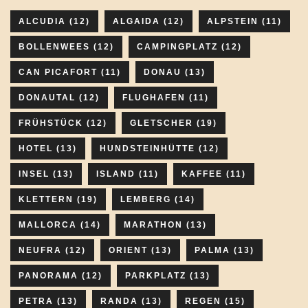
ALCUDIA
(12)
ALGAIDA
(12)
ALPSTEIN
(11)
BOLLENWEES
(12)
CAMPINGPLATZ
(12)
CAN PICAFORT
(11)
DONAU
(13)
DONAUTAL
(12)
FLUGHAFEN
(11)
FRÜHSTÜCK
(12)
GLETSCHER
(19)
HOTEL
(13)
HUNDSTEINHÜTTE
(12)
INSEL
(13)
ISLAND
(11)
KAFFEE
(11)
KLETTERN
(19)
LEMBERG
(14)
MALLORCA
(14)
MARATHON
(13)
NEUFRA
(12)
ORIENT
(13)
PALMA
(13)
PANORAMA
(12)
PARKPLATZ
(13)
PETRA
(13)
RANDA
(13)
REGEN
(15)