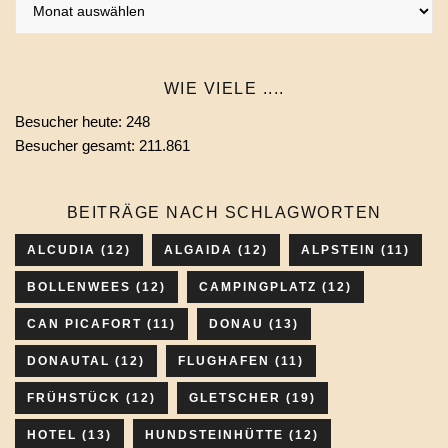
Beiträge
eines
Monats
WIE VIELE ....
wählen
Besucher heute:
248
Besucher gesamt:
211.861
BEITRÄGE NACH SCHLAGWORTEN
ALCUDIA
(12)
ALGAIDA
(12)
ALPSTEIN
(11)
BOLLENWEES
(12)
CAMPINGPLATZ
(12)
CAN PICAFORT
(11)
DONAU
(13)
DONAUTAL
(12)
FLUGHAFEN
(11)
FRÜHSTÜCK
(12)
GLETSCHER
(19)
HOTEL
(13)
HUNDSTEINHÜTTE
(12)