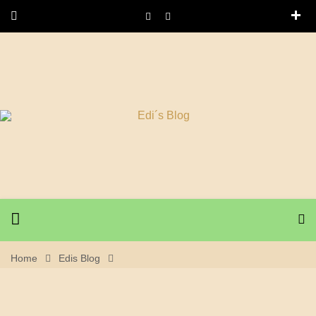
Home
Edis Blog
10. April 2020 – Rennrad Tour Linachtal Und Weitere
Schöne Schwarzwaldtäler