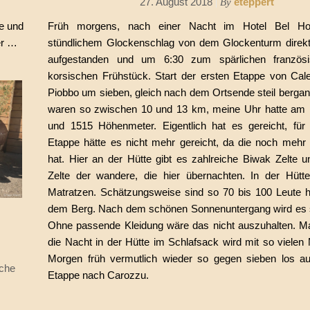
27. August 2018
eteppert
By
Früh morgens, nach einer Nacht im Hotel Bel Hor
te und
stündlichem Glockenschlag von dem Glockenturm direk
er …
aufgestanden und um 6:30 zum spärlichen französ
korsischen Frühstück. Start der ersten Etappe von Ca
Piobbo um sieben, gleich nach dem Ortsende steil berga
waren so zwischen 10 und 13 km, meine Uhr hatte am
und 1515 Höhenmeter. Eigentlich hat es gereicht, für
Etappe hätte es nicht mehr gereicht, da die noch meh
hat. Hier an der Hütte gibt es zahlreiche Biwak Zelte u
Zelte der wandere, die hier übernachten. In der Hütt
Matratzen. Schätzungsweise sind so 70 bis 100 Leute h
dem Berg. Nach dem schönen Sonnenuntergang wird es s
Ohne passende Kleidung wäre das nicht auszuhalten. M
!
die Nacht in der Hütte im Schlafsack wird mit so vielen 
Morgen früh vermutlich wieder so gegen sieben los au
sche
Etappe nach Carozzu.