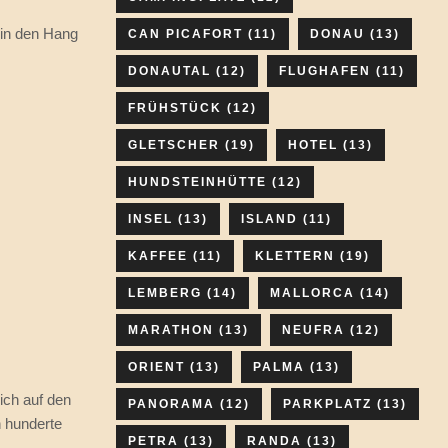
 in den Hang
CAN PICAFORT
(11)
DONAU
(13)
DONAUTAL
(12)
FLUGHAFEN
(11)
FRÜHSTÜCK
(12)
GLETSCHER
(19)
HOTEL
(13)
HUNDSTEINHÜTTE
(12)
INSEL
(13)
ISLAND
(11)
KAFFEE
(11)
KLETTERN
(19)
LEMBERG
(14)
MALLORCA
(14)
MARATHON
(13)
NEUFRA
(12)
ORIENT
(13)
PALMA
(13)
ch auf den
PANORAMA
(12)
PARKPLATZ
(13)
 hunderte
PETRA
(13)
RANDA
(13)