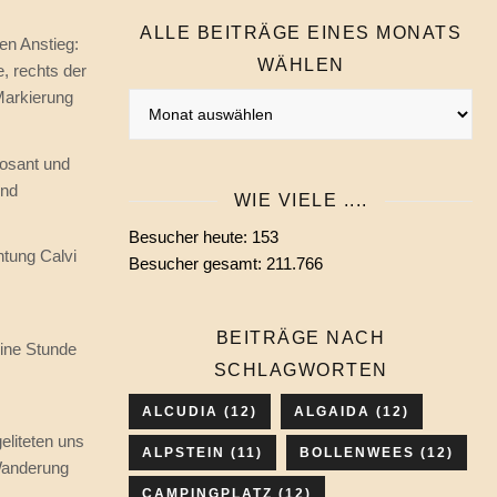
ALLE BEITRÄGE EINES MONATS
en Anstieg:
WÄHLEN
, rechts der
Markierung
Alle
Beiträge
eines
posant und
Monats
rnd
WIE VIELE ....
wählen
Besucher heute:
153
htung Calvi
Besucher gesamt:
211.766
BEITRÄGE NACH
eine Stunde
SCHLAGWORTEN
ALCUDIA
(12)
ALGAIDA
(12)
liteten uns
ALPSTEIN
(11)
BOLLENWEES
(12)
Wanderung
CAMPINGPLATZ
(12)