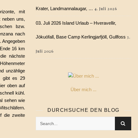
Krater, Landmannalaugar, …
4. Juli 2026
izonte, mit
t neben uns,
03. Juli 2026 Island Urlaub – Hveravellir,
ischen bzw.
lenzana nach
Jökuöfall, Base Camp Kerlingjarfjöll, Gullfoss
3.
n. Angegeben
 Ende 16 km
Juli 2026
 die nächste
r Höhenmeter
nd unzählige
e gibt es 29
ier oben auf
Über mich ...
chnell kühl.
al sehen wie
Mitschläfern.
DURCHSUCHE DEN BLOG
f die zweite