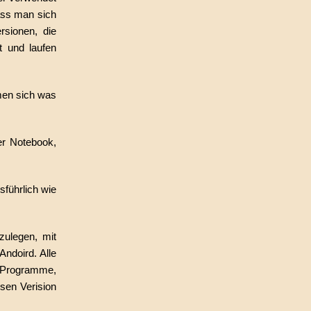
ass man sich
rsionen, die
t und laufen
mmen sich was
er Notebook,
führlich wie
ulegen, mit
ndoird. Alle
e Programme,
sen Verision