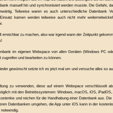
enbank manuell hin und synchronisiert werden musste. Die Gefahr, d
enwärtig. Teilweise waren es auch unterschiedliche Datenbank Ve
Einsatz kamen werden teilweise auch nicht mehr weiternetwickel
r.
erall erreichbar zu machen, also war irgend wann der Zeitpunkt geko
s!
atenbank im eigenen Webspace von allen Geräten (Windows PC od
 zugreifen und bearbeiten zu können.
eder gewünscht setzte ich es jetzt mal um und versuche alles so aus
ung zu verwenden, diese auf einem Webspace verschlüsselt abz
st möglich mit den Betriebssystemen: Windows, macOS, iOS, iPadOS, A
kostenlos und reichen für die Handhabung einer Datenbank aus. Di
ren Datenbanken umgehen, die App unter iOS kann in der kostenlo
n notwendig.