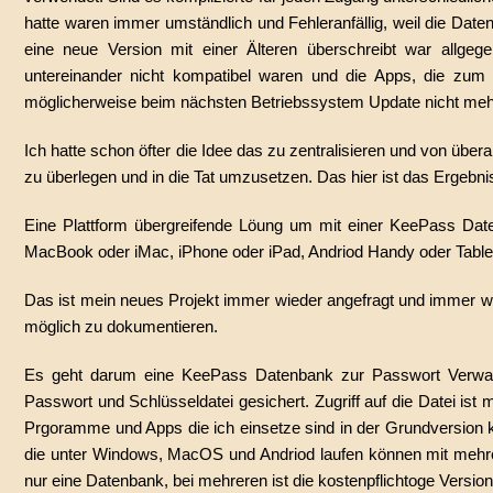
hatte waren immer umständlich und Fehleranfällig, weil die Dat
eine neue Version mit einer Älteren überschreibt war allgeg
untereinander nicht kompatibel waren und die Apps, die zum 
möglicherweise beim nächsten Betriebssystem Update nicht meh
Ich hatte schon öfter die Idee das zu zentralisieren und von üb
zu überlegen und in die Tat umzusetzen. Das hier ist das Ergebni
Eine Plattform übergreifende Löung um mit einer KeePass D
MacBook oder iMac, iPhone oder iPad, Andriod Handy oder Tablet
Das ist mein neues Projekt immer wieder angefragt und immer wi
möglich zu dokumentieren.
Es geht darum eine KeePass Datenbank zur Passwort Verwalt
Passwort und Schlüsseldatei gesichert. Zugriff auf die Datei i
Prgoramme und Apps die ich einsetze sind in der Grundversion 
die unter Windows, MacOS und Andriod laufen können mit mehre
nur eine Datenbank, bei mehreren ist die kostenpflichtoge Versio