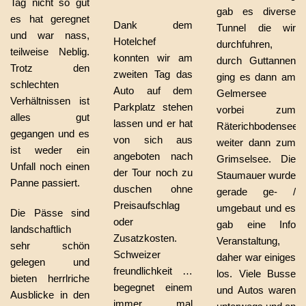
Tag nicht so gut
gab es diverse
es hat geregnet
Dank dem
Tunnel die wir
und war nass,
Hotelchef
durchfuhren,
teilweise Neblig.
konnten wir am
durch Guttannen
Trotz den
zweiten Tag das
ging es dann am
schlechten
Auto auf dem
Gelmersee
Verhältnissen ist
Parkplatz stehen
vorbei zum
alles gut
lassen und er hat
Räterichbodensee
gegangen und es
von sich aus
weiter dann zum
ist weder ein
angeboten nach
Grimselsee. Die
Unfall noch einen
der Tour noch zu
Staumauer wurde
Panne passiert.
duschen ohne
gerade ge- /
Preisaufschlag
umgebaut und es
Die Pässe sind
oder
gab eine Info
landschaftlich
Zusatzkosten.
Veranstaltung,
sehr schön
Schweizer
daher war einiges
gelegen und
freundlichkeit …
los. Viele Busse
bieten herrlriche
begegnet einem
und Autos waren
Ausblicke in den
immer mal