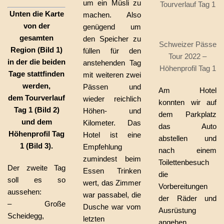
um ein Müsli zu
Tourverlauf Tag 1
Unten die Karte
machen. Also
von der
genügend um
gesamten
den Speicher zu
Schweizer Pässe
Region (Bild 1)
füllen für den
Tour 2022 –
in der die beiden
anstehenden Tag
Höhenprofil Tag 1
Tage stattfinden
mit weiteren zwei
werden,
Pässen und
Am Hotel
dem Tourverlauf
wieder reichlich
konnten wir auf
Tag 1 (Bild 2)
Höhen- und
dem Parkplatz
und dem
Kilometer. Das
das Auto
Höhenprofil Tag
Hotel ist eine
abstellen und
1 (Bild 3).
Empfehlung
nach einem
zumindest beim
Toilettenbesuch
Der zweite Tag
Essen Trinken
die
soll es so
wert, das Zimmer
Vorbereitungen
aussehen:
war passabel, die
der Räder und
– Große
Dusche war vom
Ausrüstung
Scheidegg,
letzten
angehen.