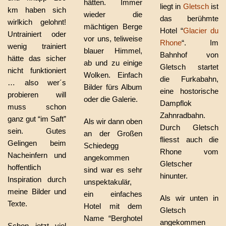
hätten. Immer
liegt in
Gletsch
ist
km haben sich
wieder die
das berühmte
wirlkich gelohnt!
mächtigen Berge
Hotel “
Glacier du
Untrainiert oder
vor uns, teliweise
Rhone
“. Im
wenig trainiert
blauer Himmel,
Bahnhof von
hätte das sicher
ab und zu einige
Gletsch startet
nicht funktioniert
Wolken. Einfach
die Furkabahn,
… also wer´s
Bilder fürs Album
eine hostorische
probieren will
oder die Galerie.
Dampflok
muss schon
Zahnradbahn.
ganz gut “im Saft”
Als wir dann oben
Durch Gletsch
sein. Gutes
an der Großen
fliesst auch die
Gelingen beim
Schiedegg
Rhone vom
Nacheinfern und
angekommen
Gletscher
hoffentlich
sind war es sehr
hinunter.
Inspiration durch
unspektakulär,
meine Bilder und
ein einfaches
Als wir unten in
Texte.
Hotel mit dem
Gletsch
Name “Berghotel
angekommen
Schon jetzt viel