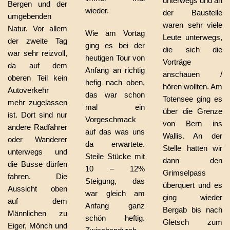
unterwegs und an
Bergen und der
wieder.
der Baustelle
umgebenden
waren sehr viele
Natur. Vor allem
Wie am Vortag
Leute unterwegs,
der zweite Tag
ging es bei der
die sich die
war sehr reizvoll,
heutigen Tour von
Vorträge
da auf dem
Anfang an richtig
anschauen /
oberen Teil kein
hefig nach oben,
hören wollten. Am
Autoverkehr
das war schon
Totensee ging es
mehr zugelassen
mal ein
über die Grenze
ist. Dort sind nur
Vorgeschmack
von Bern ins
andere Radfahrer
auf das was uns
Wallis. An der
oder Wanderer
da erwartete.
Stelle hatten wir
unterwegs und
Steile Stücke mit
dann den
die Busse dürfen
10 – 12%
Grimselpass
fahren. Die
Steigung, das
überquert und es
Aussicht oben
war gleich am
ging wieder
auf dem
Anfang ganz
Bergab bis nach
Männlichen zu
schön heftig.
Gletsch zum
Eiger, Mönch und