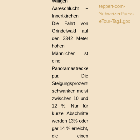
Willigen –
teppert-com-
Aareschlucht –
SchweizerPaess
Innertkirchen
eTour-Tag1.gpx
Die Fahrt von
Grindelwald auf
den 2342 Meter
hohen
Männlichen ist
eine
Panoramastrecke
pur.
Die
Steigungsprozente
schwanken meist
zwischen 10 und
12 %. Nur für
kurze Abschnitte
werden 13%
oder
gar 14 % erreicht,
die einen