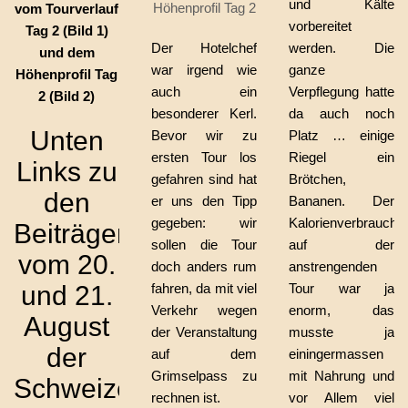
und Kälte
Höhenprofil Tag 2
vom Tourverlauf
vorbereitet
Tag 2 (Bild 1)
Der Hotelchef
werden. Die
und dem
war irgend wie
ganze
Höhenprofil Tag
auch ein
Verpflegung hatte
2 (Bild 2)
besonderer Kerl.
da auch noch
Unten
Bevor wir zu
Platz … einige
ersten Tour los
Riegel ein
Links zu
gefahren sind hat
Brötchen,
den
er uns den Tipp
Bananen. Der
gegeben: wir
Kalorienverbrauch
Beiträgen
sollen die Tour
auf der
vom 20.
doch anders rum
anstrengenden
und 21.
fahren, da mit viel
Tour war ja
Verkehr wegen
enorm, das
August
der Veranstaltung
musste ja
der
auf dem
einingermassen
Grimselpass zu
mit Nahrung und
Schweizer
rechnen ist.
vor Allem viel