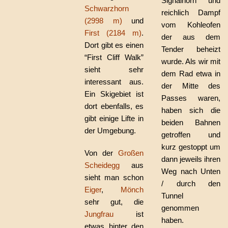
Signalhorn und
Schwarzhorn
reichlich Dampf
(2998 m)
und
vom Kohleofen
First (2184 m)
.
der aus dem
Dort gibt es einen
Tender beheizt
“First Cliff Walk”
wurde. Als wir mit
sieht sehr
dem Rad etwa in
interessant aus.
der Mitte des
Ein Skigebiet ist
Passes waren,
dort ebenfalls, es
haben sich die
gibt einige Lifte in
beiden Bahnen
der Umgebung.
getroffen und
kurz gestoppt um
Von der
Großen
dann jeweils ihren
Scheidegg
aus
Weg nach Unten
sieht man schon
/ durch den
Eiger
,
Mönch
Tunnel
sehr gut, die
genommen
Jungfrau
ist
haben.
etwas hinter den