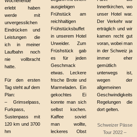
Wochenende
ausgiebigen
Innertkirchen, wo
erlebt haben
Frühstück am
unser Hotel war.
werde mit
reichhaltigen
Der Verkehr war
unvergesslichen
Frühstücksbuffet
erträglich und wir
Eindrücken und
in unserem Hotel
kamen recht gut
Leistungen die
Urweider. Zum
voran, wobei man
ich in meiner
Früshstück gab
in der Schweiz ja
Laufbahn noch
es für jeden
immer eher
nie vollbracht
Geschmack
gemütlich
hatte.
etwas. Leckere
unterwegs ist,
Für den ersten
frische Brote und
wegen der
Tag steht auf dem
Marmeladen. Ein
allgemeinen
Plan:
gekochtes Ei
Geschwindigkeits
– Grimselpass,
konnte man sich
Regelungen die
Furkpass,
selbst kochen.
dort gelten.
Sustenpass mit
Kaffee soviel
120 km und 3700
man wollte,
Schweizer Pässe
hm
leckeres Obst
Tour 2022 –