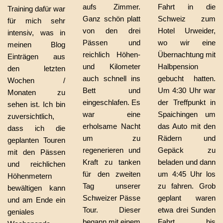
aufs Zimmer.
Fahrt in die
Training dafür war
Ganz schön platt
Schweiz zum
für mich sehr
von den drei
Hotel Urweider,
intensiv, was in
Pässen und
wo wir eine
meinen Blog
reichlich Höhen-
Übernachtung mit
Einträgen aus
und Kilometer
Halbpension
den letzten
auch schnell ins
gebucht hatten.
Wochen /
Bett und
Um 4:30 Uhr war
Monaten zu
eingeschlafen. Es
der Treffpunkt in
sehen ist. Ich bin
war eine
Spaichingen um
zuversichtlich,
erholsame Nacht
das Auto mit den
dass ich die
um zu
Rädern und
geplanten Touren
regenerieren und
Gepäck zu
mit den Pässen
Kraft zu tanken
beladen und dann
und reichlichen
für den zweiten
um 4:45 Uhr los
Höhenmetern
Tag unserer
zu fahren. Grob
bewältigen kann
Schweizer Pässe
geplant waren
und am Ende ein
Tour. Dieser
etwa drei Sunden
geniales
begann mit einem
Fahrt bis