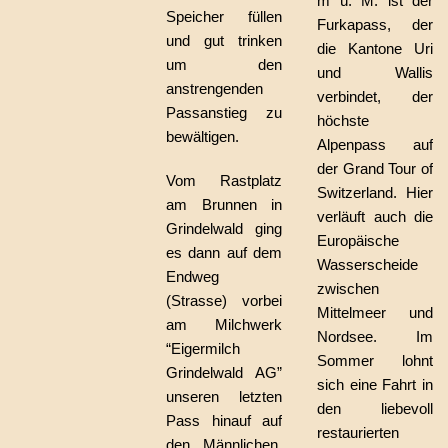
m ü. M. ist der
Speicher füllen
Furkapass, der
und gut trinken
die Kantone Uri
um den
und Wallis
anstrengenden
verbindet, der
Passanstieg zu
höchste
bewältigen.
Alpenpass auf
der Grand Tour of
Vom Rastplatz
Switzerland. Hier
am Brunnen in
verläuft auch die
Grindelwald ging
Europäische
es dann auf dem
Wasserscheide
Endweg
zwischen
(Strasse) vorbei
Mittelmeer und
am Milchwerk
Nordsee. Im
“Eigermilch
Sommer lohnt
Grindelwald AG”
sich eine Fahrt in
unseren letzten
den liebevoll
Pass hinauf auf
restaurierten
den Männlichen.