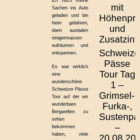
ich noch meine
mit
Sachen ins Auto
geladen und bin
Höhenprof
heim gefahren,
und
dann ausladen
Zusatzinf
einigermassen
aufräumen und
Schweize
entspannen.
Pässe
Es war wirklich
Tour Tag
eine
wunderschöne
1 –
Schweizer Pässe
Grimsel-,
Tour auf der wir
Furka-,
wunderbare
Bergwelten zu
Sustenpa
sehen
–
bekommen
haben, viele
20.08.20