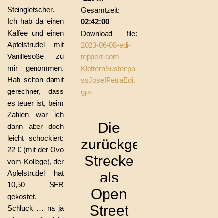
Steingletscher.
Gesamtzeit:
Ich hab da einen
02:42:00
Kaffee und einen
Download file:
Apfelstrudel mit
2023-06-08-edi-
Vanillesoße zu
teppert-com-
mir genommen.
KletternSustenpa
Hab schon damit
ssJosefPetraEdi.
gerechner, dass
gpx
es teuer ist, beim
Zahlen war ich
Die
dann aber doch
leicht schockiert:
zurückgelegte
22 € (mit der Ovo
Strecke
vom Kollege), der
Apfelstrudel hat
als
10,50 SFR
Open
gekostet.
Street
Schluck … na ja