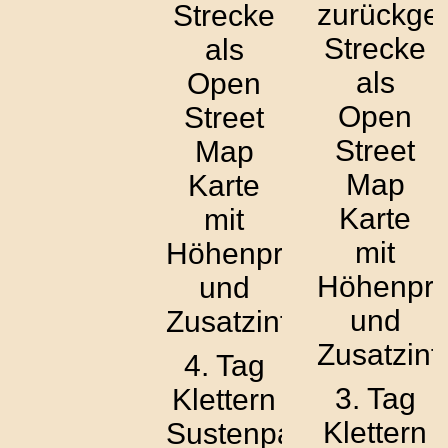
zurückgel
Strecke
Strecke
als
als
Open
Open
Street
Street
Map
Map
Karte
Karte
mit
mit
Höhenprofil
Höhenprof
und
und
Zusatzinfos
Zusatzinf
4. Tag
3. Tag
Klettern
Klettern
Sustenpass