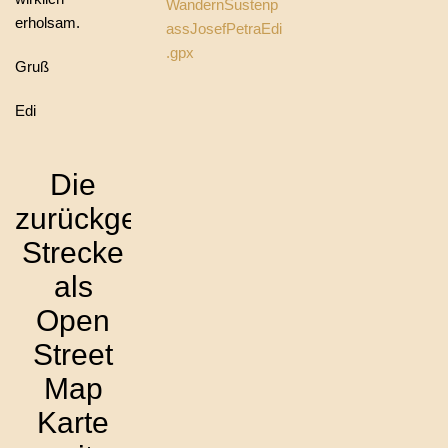
WandernSustenp
erholsam.
assJosefPetraEdi
.gpx
Gruß
Edi
Die
zurückgelegte
Strecke
als
Open
Street
Map
Karte