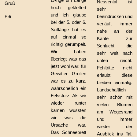
LÄnge um Länge
Nessental ist
Gruß
hoch geklettert
sehr
und ich glaube
beeindrucken und
Edi
bei der 5. oder 6.
verläuft immer
Seillänge hat es
nahe an der
auf einmal so
Kante zur
richtig gerumpelt.
Schlucht, die
Wir haben
sehr weit nach
überlegt was das
unten reicht.
jetzt wohl war: für
Fehltritte nicht
Gewitter Grollen
erlaubt, diese
war es zu kurz,
bleiben einmalig.
wahrscheilich ein
Landschaftlich
Felssturz. Als wir
sehr schön mit
wieder runter
vielen Blumen
kamen wussten
am Wegesrand
wir was die
und immer
Ursache war.
wieder der
Das Schneebrett
Ausblick ins Tal.