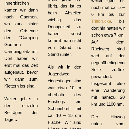
weiter geht es
Innertkirchen
übrig, das ist es
noch mal ca. 5 –
kamen wir dann
beim Abseilen
6 km bis zur
nach Gadmen,
wichtig das
Triftbrücke
, bis
wo kurz hinter
Dooppelseil zu
dort hin hatten wir
dem Ortsende
haben sonst
schon etwa 7 km.
der “Camping
kommt man nicht
Auf dem
Gadmen”
von Stand zu
Rückweg sind
Campingplatz ist.
Stand runter.
wird auf der
Dort haben wir
gegenüberliegenden
erst mal das Zelt
Als wir in den
Seite zurück
aufgebaut, bevor
Jugendweg
gewandert.
wir dann zum
eingestiegen sind
Insgesamt also
Klettern los sind.
war etwa 10 m
eine Wanderung
oberhalb des
mit nahezu 20
Weiter geht´s in
Einstiegs ein
km und 1100 hm.
den einzelen
Schneebrett mit
Beiträgen der
ca. 10 – 15 qm
Der Hinweg
Tage …
Fläche. Wir sind
unten vom