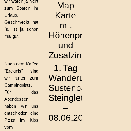
wir waren ja nicht
Map
zum Sparen im
Karte
Urlaub.
Geschmeckt hat
mit
´s, ist ja schon
Höhenprofil
mal gut.
und
Zusatzinfos
Nach dem Kaffee
1. Tag
“Ereignis” sind
Wanderung
wir runter zum
Campingplatz.
Sustenpass
Für das
Steingletscher
Abendessen
–
haben wir uns
entschieden eine
08.06.2023
Pizza im Kios
vom