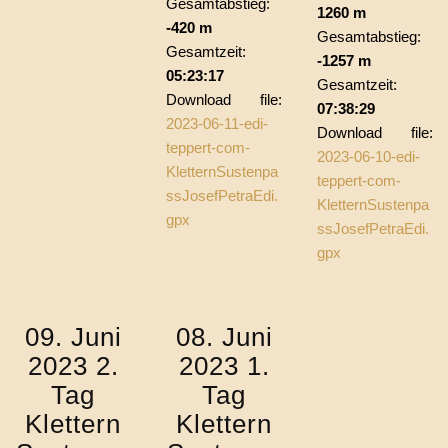
Gesamtabstieg:
1260 m
-420 m
Gesamtabstieg:
Gesamtzeit:
-1257 m
05:23:17
Gesamtzeit:
Download file:
07:38:29
2023-06-11-edi-
Download file:
teppert-com-
2023-06-10-edi-
KletternSustenpa
teppert-com-
ssJosefPetraEdi.
KletternSustenpa
gpx
ssJosefPetraEdi.
gpx
09. Juni
08. Juni
2023 2.
2023 1.
Tag
Tag
Klettern
Klettern