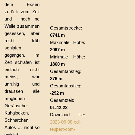
dem Essen
zurück zum Zelt
und noch ne
Weile zusammen
Gesamtstrecke:
gesessen, aber
6741 m
recht früh
Maximale Höhe:
schlafen
2097 m
gegangen. Im
Minimale Höhe:
Zelt schlafen ist
1860 m
einfach nicht
Gesamtanstieg:
meins, war
278 m
unruhig und
Gesamtabstieg:
draussen alle
-292 m
möglichen
Gesamtzeit:
Geräusche:
01:42:22
Kuhglocken,
Download file:
Schnarchen,
2023-06-08-edi-
Autos … nicht so
teppert-com-
wirklich