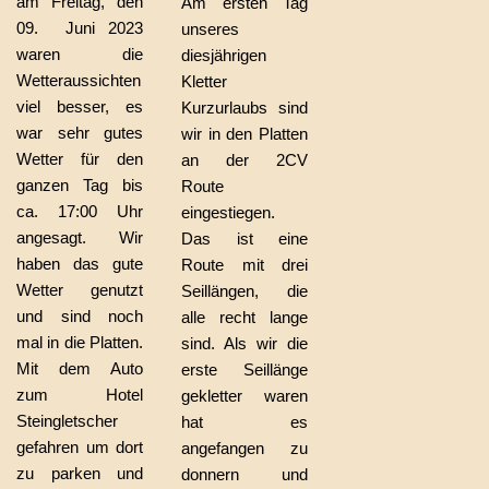
am Freitag, den
Am ersten Tag
09. Juni 2023
unseres
waren die
diesjährigen
Wetteraussichten
Kletter
viel besser, es
Kurzurlaubs sind
war sehr gutes
wir in den Platten
Wetter für den
an der 2CV
ganzen Tag bis
Route
ca. 17:00 Uhr
eingestiegen.
angesagt. Wir
Das ist eine
haben das gute
Route mit drei
Wetter genutzt
Seillängen, die
und sind noch
alle recht lange
mal in die Platten.
sind. Als wir die
Mit dem Auto
erste Seillänge
zum Hotel
gekletter waren
Steingletscher
hat es
gefahren um dort
angefangen zu
zu parken und
donnern und