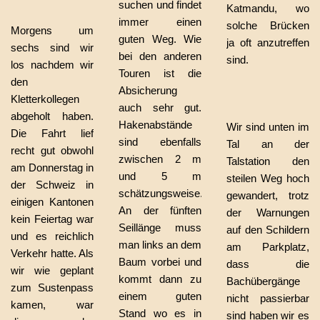
suchen und findet
Katmandu, wo
immer einen
solche Brücken
Morgens um
guten Weg. Wie
ja oft anzutreffen
sechs sind wir
bei den anderen
sind.
los nachdem wir
Touren ist die
den
Absicherung
Kletterkollegen
auch sehr gut.
abgeholt haben.
Hakenabstände
Wir sind unten im
Die Fahrt lief
sind ebenfalls
Tal an der
recht gut obwohl
zwischen 2 m
Talstation den
am Donnerstag in
und 5 m
steilen Weg hoch
der Schweiz in
schätzungsweise.
gewandert, trotz
einigen Kantonen
An der fünften
der Warnungen
kein Feiertag war
Seillänge muss
auf den Schildern
und es reichlich
man links an dem
am Parkplatz,
Verkehr hatte. Als
Baum vorbei und
dass die
wir wie geplant
kommt dann zu
Bachübergänge
zum Sustenpass
einem guten
nicht passierbar
kamen, war
Stand wo es in
sind haben wir es