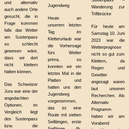
und alternativ
Jugendweg
Wanderung zur
auch andere Orte
Triftbrücke
gesucht, die in
Heute an
Frage kommen
unserem letzten
Für heute am
falls das Wetter
Tag im
Samstag 10. Juni
am Sustenpass
Kletterurlaub war
2023 war die
so schlecht
die Vorhersage
Wetterprognose
gewesen wäre,
fürs Wetter
nicht so gut zum
dass wir dort
prima, so
Klettern, da
nicht klettern
konnten wir ein
Regen und
hätten können.
letztes Mal in die
Gewitter
Platten und
angesagt waren
Das Schweizer
hatten uns den
laut unseren
Jura war eine der
Jugendweg
Recherchen. Als
angedachten
vorgenommen,
Alternativ
Optionen, im
das ist eine
Programm
Vergleich liegt
Route mit sieben
haben wir am
des Sustenpass
Seillängen, erste
Vorabend
bzw. die
Seillänge 4b,