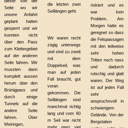
dieser von der
die letzten zwei
riskiert und es
Seite wo wir
Seillängen geht.
war kein
unsere Anfahrt
Problem. Am
geplant hatten
Morgen hatte es
gesperrt und wir
geregnet so dass
konnten nicht
Wir waren recht
die Felspassagen
über den Pass
zügig unterwegs
mit den teilweise
zum Klettergebiet
und sind zu zweit
sehr hohen
auf der anderen
mit dem
Tritten noch nass
Seite fahren. Wir
Doppelseil, was
und dadurch
mussten dann
man auf jeden
rutschig und glatt
komplett aussen
Fall braucht, gut
waren. Der Weg
herum über den
voran
ist auf jeden Fall
Brünigpass und
gekommen. Die
sehr
durch einige
Seillängen sind
anspruchsvoll in
Tunnels auf die
manchmal richtig
schwierigem
andere Seite
lang und vom 60
Gelände. Von der
fahren. Über
m Seil war nicht
Bergstation
Meiringen,
mehr ganz viel