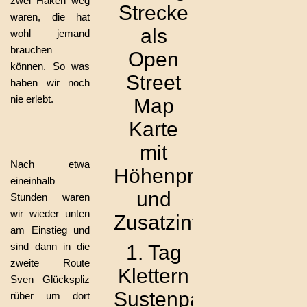
zwei Haken weg
Strecke
waren, die hat
als
wohl jemand
brauchen
Open
können. So was
Street
haben wir noch
nie erlebt.
Map
Karte
mit
Nach etwa
Höhenprofil
eineinhalb
und
Stunden waren
wir wieder unten
Zusatzinfos
am Einstieg und
sind dann in die
1. Tag
zweite Route
Klettern
Sven Glückspliz
Sustenpass
rüber um dort