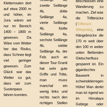
beschlossen eine
Kletterrouten dort
zweite Seillänge
Wanderung zu
auf etwa 2000 m
4b, dritte
machen. Ziel was
und höher, im
Seillänge 4a,
die Triftbrücke
Jura wären wir
vierte Seillänge
(
Triftbrück
nur im Bereich
4b, fünfte
Wikipedia)
, eine
1400 – 1800 m
Seillänge 4a,
Hängebrücke die
gewesen. Da
sechste Seillänge
170 m weit über
Wäre vom Wetter
4b, siebte
den 100 m weiter
her das Risiko,
Seillänge 4a, der
unten fließenden
dass Schnee liegt
Fels auch an
Gletscherfluss
viel geringer
dieser Tour Granit
gespannt ist. Ein
gewesen. Zum
hat sehr gute
gigantisches
Glück war das
Griffe und Tritte,
Bauwerk in
Wetter so gut,
man muss
schwindelerregende
dass wir zum
manchal ein
Höhe! Man denkt
Sustenpass
wenig links und
man ist irgend wo
fahren konnten.
rechts nach den
im Himalaya
richtigen Stellen
Gebirge oder