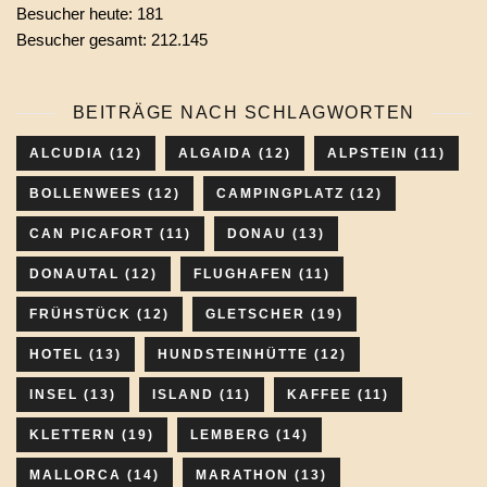
Besucher heute:
181
Besucher gesamt:
212.145
BEITRÄGE NACH SCHLAGWORTEN
ALCUDIA
(12)
ALGAIDA
(12)
ALPSTEIN
(11)
BOLLENWEES
(12)
CAMPINGPLATZ
(12)
CAN PICAFORT
(11)
DONAU
(13)
DONAUTAL
(12)
FLUGHAFEN
(11)
FRÜHSTÜCK
(12)
GLETSCHER
(19)
HOTEL
(13)
HUNDSTEINHÜTTE
(12)
INSEL
(13)
ISLAND
(11)
KAFFEE
(11)
KLETTERN
(19)
LEMBERG
(14)
MALLORCA
(14)
MARATHON
(13)