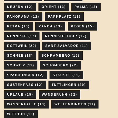
NEUFRA
(12)
ORIENT
(13)
PALMA
(13)
PANORAMA
(12)
PARKPLATZ
(13)
PETRA
(13)
RANDA
(13)
REGEN
(15)
RENNRAD
(12)
RENNRAD TOUR
(12)
ROTTWEIL
(20)
SANT SALVADOR
(11)
SCHNEE
(18)
SCHRAMBERG
(15)
SCHWEIZ
(11)
SCHÖMBERG
(22)
SPAICHINGEN
(12)
STAUSEE
(11)
SUSTENPASS
(12)
TUTTLINGEN
(29)
URLAUB
(15)
WANDERUNG
(32)
WASSERFÄLLE
(13)
WELLENDINGEN
(11)
WITTHOH
(13)